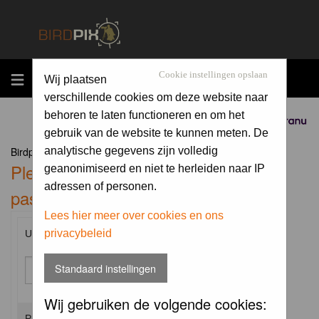
MENU
Cookie instellingen opslaan
Wij plaatsen
verschillende cookies om deze website naar
behoren te laten functioneren en om het
Sponsored by
gebruik van de website te kunnen meten. De
Birdpix.nl Forum Index
analytische gegevens zijn volledig
Please enter your username and
geanonimiseerd en niet te herleiden naar IP
adressen of personen.
password to log in.
Lees hier meer over cookies en ons
privacybeleid
Username:
Standaard instellingen
Wij gebruiken de volgende cookies:
Password: