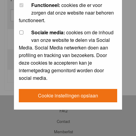
Functioneel:
cookies die er voor
zorgen dat onze website naar behoren
functioneert.
Sociale media:
cookies om de inhoud
van onze website te delen via Social
Log me on automatically each visit:
Media. Social Media netwerken doen aan
profiling en tracking van bezoekers. Door
deze cookies te accepteren kan je
internetgedrag gemonitord worden door
I forgot my password
social media.
Cookie instellingen opslaan
Log in
FAQ
Contact
Memberlist