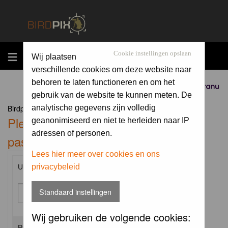
MENU
Cookie instellingen opslaan
Wij plaatsen
verschillende cookies om deze website naar
behoren te laten functioneren en om het
Sponsored by
gebruik van de website te kunnen meten. De
Birdpix.nl Forum Index
analytische gegevens zijn volledig
Please enter your username and
geanonimiseerd en niet te herleiden naar IP
adressen of personen.
password to log in.
Lees hier meer over cookies en ons
privacybeleid
Username:
Standaard instellingen
Wij gebruiken de volgende cookies:
Password: