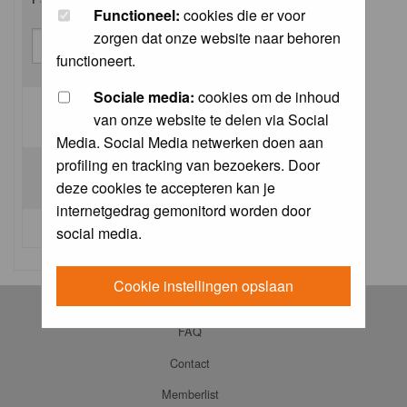
Functioneel:
cookies die er voor
zorgen dat onze website naar behoren
functioneert.
Sociale media:
cookies om de inhoud
van onze website te delen via Social
Log me on automatically each visit:
Media. Social Media netwerken doen aan
profiling en tracking van bezoekers. Door
deze cookies te accepteren kan je
internetgedrag gemonitord worden door
I forgot my password
social media.
Cookie instellingen opslaan
Log in
FAQ
Contact
Memberlist