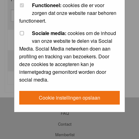
Functioneel:
cookies die er voor
zorgen dat onze website naar behoren
functioneert.
Sociale media:
cookies om de inhoud
van onze website te delen via Social
Log me on automatically each visit:
Media. Social Media netwerken doen aan
profiling en tracking van bezoekers. Door
deze cookies te accepteren kan je
internetgedrag gemonitord worden door
I forgot my password
social media.
Cookie instellingen opslaan
Log in
FAQ
Contact
Memberlist