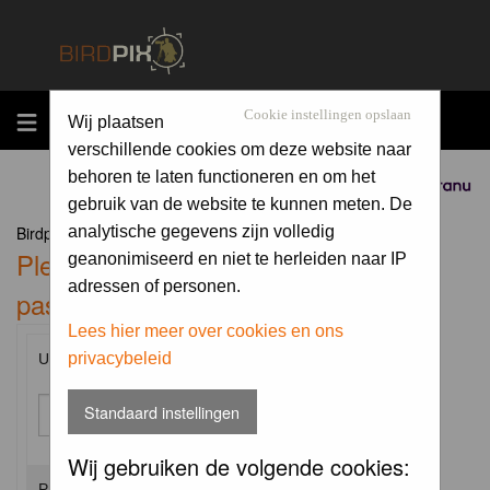
MENU
Cookie instellingen opslaan
Wij plaatsen
verschillende cookies om deze website naar
behoren te laten functioneren en om het
Sponsored by
gebruik van de website te kunnen meten. De
Birdpix.nl Forum Index
analytische gegevens zijn volledig
Please enter your username and
geanonimiseerd en niet te herleiden naar IP
adressen of personen.
password to log in.
Lees hier meer over cookies en ons
privacybeleid
Username:
Standaard instellingen
Wij gebruiken de volgende cookies:
Password: