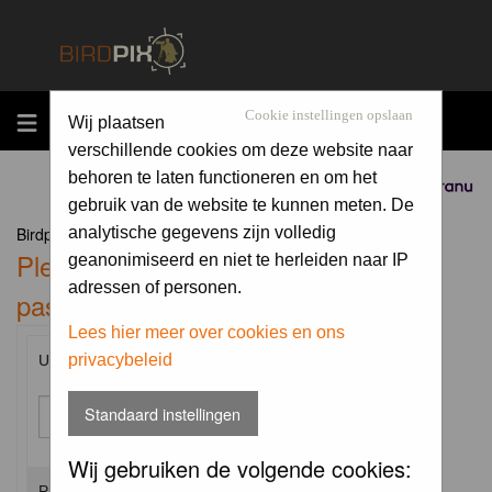
MENU
Cookie instellingen opslaan
Wij plaatsen
verschillende cookies om deze website naar
behoren te laten functioneren en om het
Sponsored by
gebruik van de website te kunnen meten. De
Birdpix.nl Forum Index
analytische gegevens zijn volledig
Please enter your username and
geanonimiseerd en niet te herleiden naar IP
adressen of personen.
password to log in.
Lees hier meer over cookies en ons
privacybeleid
Username:
Standaard instellingen
Wij gebruiken de volgende cookies:
Password: