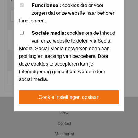
Functioneel:
cookies die er voor
zorgen dat onze website naar behoren
functioneert.
Sociale media:
cookies om de inhoud
van onze website te delen via Social
Log me on automatically each visit:
Media. Social Media netwerken doen aan
profiling en tracking van bezoekers. Door
deze cookies te accepteren kan je
internetgedrag gemonitord worden door
I forgot my password
social media.
Cookie instellingen opslaan
Log in
FAQ
Contact
Memberlist