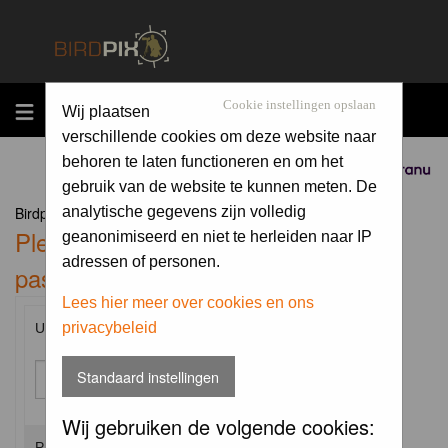
MENU
Cookie instellingen opslaan
Wij plaatsen
verschillende cookies om deze website naar
behoren te laten functioneren en om het
Sponsored by
gebruik van de website te kunnen meten. De
Birdpix.nl Forum Index
analytische gegevens zijn volledig
Please enter your username and
geanonimiseerd en niet te herleiden naar IP
adressen of personen.
password to log in.
Lees hier meer over cookies en ons
privacybeleid
Username:
Standaard instellingen
Wij gebruiken de volgende cookies:
Password: