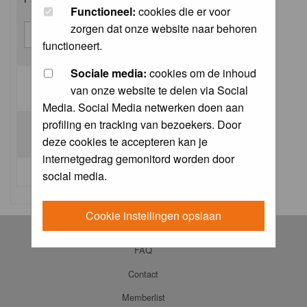
Functioneel:
cookies die er voor
zorgen dat onze website naar behoren
functioneert.
Sociale media:
cookies om de inhoud
van onze website te delen via Social
Log me on automatically each visit:
Media. Social Media netwerken doen aan
profiling en tracking van bezoekers. Door
deze cookies te accepteren kan je
internetgedrag gemonitord worden door
I forgot my password
social media.
Cookie instellingen opslaan
Log in
FAQ
Contact
Memberlist