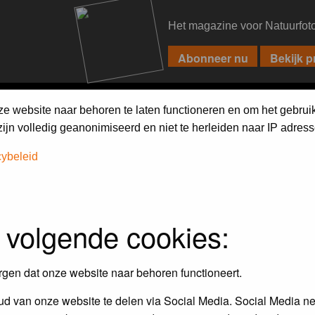
Het magazine voor Natuurfot
PIXPAS
FORUM
MAGAZINE
WEBSHOP
FAQ
SEARCH
ze website naar behoren te laten functioneren en om het gebrui
jn volledig geanonimiseerd en niet te herleiden naar IP adress
cybeleid
assword to log in.
 volgende cookies:
rgen dat onze website naar behoren functioneert.
d van onze website te delen via Social Media. Social Media ne