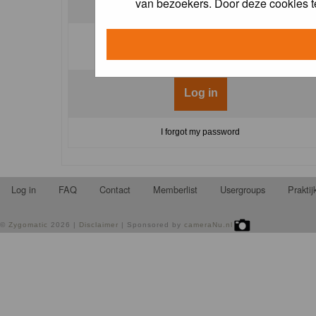
van bezoekers. Door deze cookies t
Log me on automatically each visit:
I forgot my password
Log in
FAQ
Contact
Memberlist
Usergroups
Prakti
©
Zygomatic
2026 |
Disclaimer
| Sponsored by
cameraNu.nl