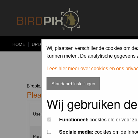
HOME
UPLOAD
ALBUMS
PHOTO COMPETITIONS
Wij plaatsen verschillende cookies om de
kunnen meten. De analytische gegevens zi
Lees hier meer over cookies en ons priva
Standaard instellingen
Birdpix.nl Forum Index
Please enter your username and p
Wij gebruiken de
Username:
Functioneel:
cookies die er voor zo
Sociale media:
cookies om de inhou
Password: