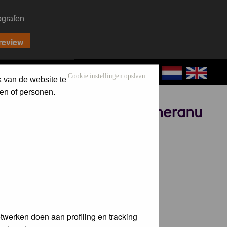
ografen
CONTACT
LOG IN
Cookie instellingen opslaan
k van de website te
en of personen.
Sponsored by
twerken doen aan profiling en tracking