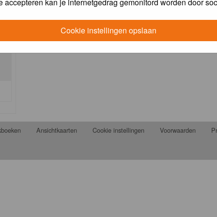
e accepteren kan je internetgedrag gemonitord worden door soc
Cookie instellingen opslaan
jkboeken
Ansichtkaarten
Cookie instellingen
Voorwaarden
Pr