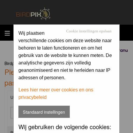
MENU
Cookie instellingen opslaan
Wij plaatsen
verschillende cookies om deze website naar
behoren te laten functioneren en om het
Sponsored by
gebruik van de website te kunnen meten. De
Birdpix.nl Forum Index
analytische gegevens zijn volledig
Please enter your username and
geanonimiseerd en niet te herleiden naar IP
adressen of personen.
password to log in.
Lees hier meer over cookies en ons
privacybeleid
Username:
Standaard instellingen
Wij gebruiken de volgende cookies:
Password: