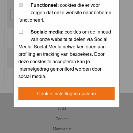
Functioneel:
cookies die er voor
zorgen dat onze website naar behoren
functioneert.
Sociale media:
cookies om de inhoud
van onze website te delen via Social
Log me on automatically each visit:
Media. Social Media netwerken doen aan
profiling en tracking van bezoekers. Door
deze cookies te accepteren kan je
internetgedrag gemonitord worden door
I forgot my password
social media.
Cookie instellingen opslaan
Log in
FAQ
Contact
Memberlist