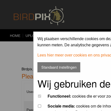
HOME
UPLOAD
ALBUMS
PHOTO COMPETITIONS
Wij plaatsen verschillende cookies om de
kunnen meten. De analytische gegevens zi
Lees hier meer over cookies en ons priva
Standaard instellingen
Birdpix.nl Forum Index
Please enter your username and p
Wij gebruiken de
Username:
Functioneel:
cookies die er voor zo
Sociale media:
cookies om de inhou
Password: