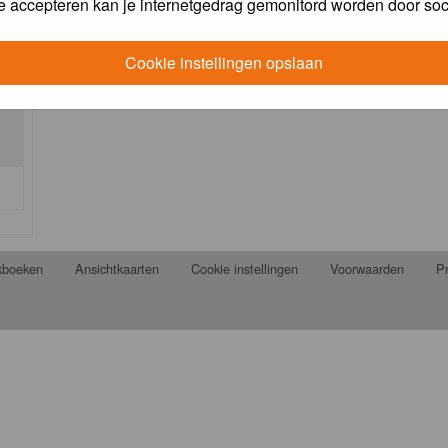
e accepteren kan je internetgedrag gemonitord worden door soc
Cookie instellingen opslaan
jkboeken
Ansichtkaarten
Cookie instellingen
Voorwaarden
Pr