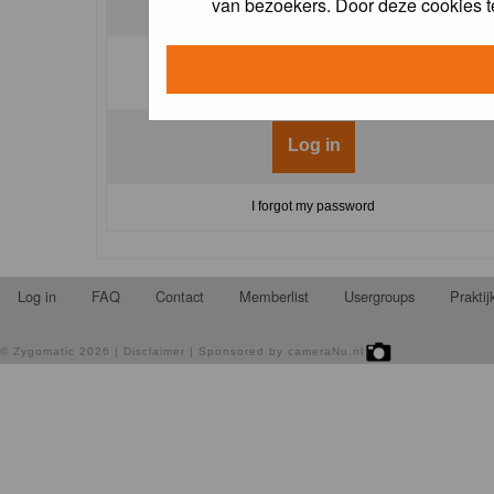
van bezoekers. Door deze cookies t
Log me on automatically each visit:
I forgot my password
Log in
FAQ
Contact
Memberlist
Usergroups
Prakti
©
Zygomatic
2026 |
Disclaimer
| Sponsored by
cameraNu.nl