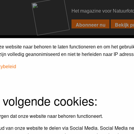
Het magazine voor Natuurfot
PIXPAS
FORUM
MAGAZINE
WEBSHOP
FAQ
SEARCH
ze website naar behoren te laten functioneren en om het gebrui
jn volledig geanonimiseerd en niet te herleiden naar IP adress
cybeleid
assword to log in.
 volgende cookies:
rgen dat onze website naar behoren functioneert.
d van onze website te delen via Social Media. Social Media ne