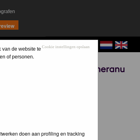
ografen
CONTACT
LOG IN
Cookie instellingen opslaan
k van de website te
en of personen.
Sponsored by
twerken doen aan profiling en tracking