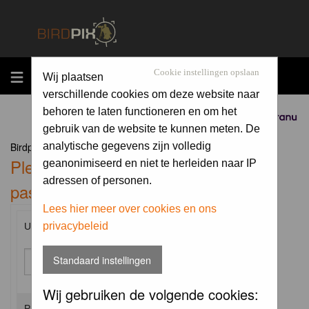
MENU
Cookie instellingen opslaan
Wij plaatsen
verschillende cookies om deze website naar
behoren te laten functioneren en om het
Sponsored by
gebruik van de website te kunnen meten. De
Birdpix.nl Forum Index
analytische gegevens zijn volledig
Please enter your username and
geanonimiseerd en niet te herleiden naar IP
adressen of personen.
password to log in.
Lees hier meer over cookies en ons
privacybeleid
Username:
Standaard instellingen
Wij gebruiken de volgende cookies:
Password: