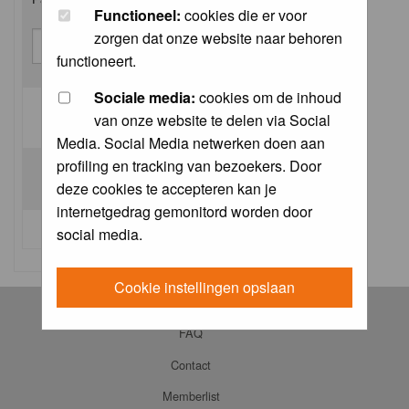
Functioneel:
cookies die er voor
zorgen dat onze website naar behoren
functioneert.
Sociale media:
cookies om de inhoud
van onze website te delen via Social
Log me on automatically each visit:
Media. Social Media netwerken doen aan
profiling en tracking van bezoekers. Door
deze cookies te accepteren kan je
internetgedrag gemonitord worden door
I forgot my password
social media.
Cookie instellingen opslaan
Log in
FAQ
Contact
Memberlist