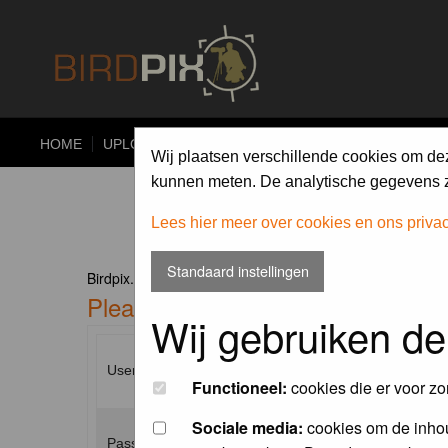
HOME
UPLOAD
ALBUMS
PHOTO COMPETITIONS
Wij plaatsen verschillende cookies om de
kunnen meten. De analytische gegevens zi
Lees hier meer over cookies en ons priva
Standaard instellingen
Birdpix.nl Forum Index
Please enter your username and p
Wij gebruiken de
Username:
Functioneel:
cookies die er voor zo
Sociale media:
cookies om de inhou
Password: