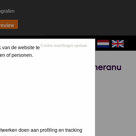
ografen
CONTACT
LOG IN
Cookie instellingen opslaan
k van de website te
en of personen.
Sponsored by
twerken doen aan profiling en tracking