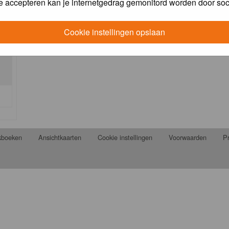
e accepteren kan je internetgedrag gemonitord worden door soc
Cookie instellingen opslaan
jkboeken
Ansichtkaarten
Cookie instellingen
Voorwaarden
Pr