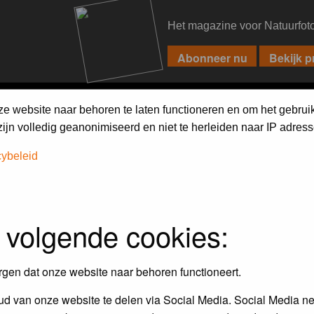
Het magazine voor Natuurfot
PIXPAS
FORUM
MAGAZINE
WEBSHOP
FAQ
SEARCH
ze website naar behoren te laten functioneren en om het gebrui
jn volledig geanonimiseerd en niet te herleiden naar IP adress
cybeleid
assword to log in.
 volgende cookies:
rgen dat onze website naar behoren functioneert.
d van onze website te delen via Social Media. Social Media ne