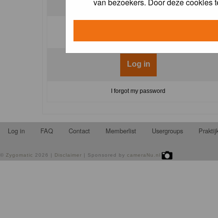
van bezoekers. Door deze cookies t
Log me on automatically each visit:
I forgot my password
Log in
FAQ
Contact
Memberlist
Usergroups
Prakti
©
Zygomatic
2026 |
Disclaimer
| Sponsored by
cameraNu.nl