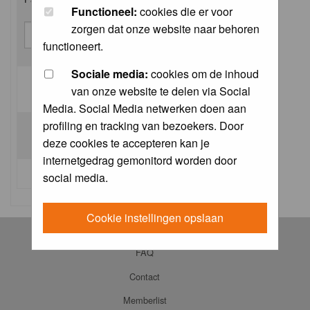
Functioneel:
cookies die er voor
zorgen dat onze website naar behoren
functioneert.
Sociale media:
cookies om de inhoud
van onze website te delen via Social
Log me on automatically each visit:
Media. Social Media netwerken doen aan
profiling en tracking van bezoekers. Door
deze cookies te accepteren kan je
internetgedrag gemonitord worden door
I forgot my password
social media.
Cookie instellingen opslaan
Log in
FAQ
Contact
Memberlist