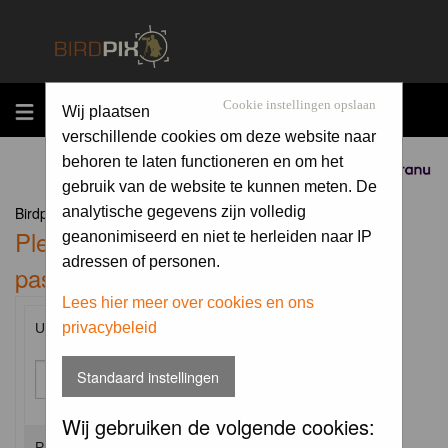
MENU
Cookie instellingen opslaan
Wij plaatsen
verschillende cookies om deze website naar
behoren te laten functioneren en om het
Sponsored by
gebruik van de website te kunnen meten. De
Birdpix.nl Forum Index
analytische gegevens zijn volledig
Please enter your username and
geanonimiseerd en niet te herleiden naar IP
adressen of personen.
password to log in.
Lees hier meer over cookies en ons
privacybeleid
Username:
Standaard instellingen
Wij gebruiken de volgende cookies:
Password: