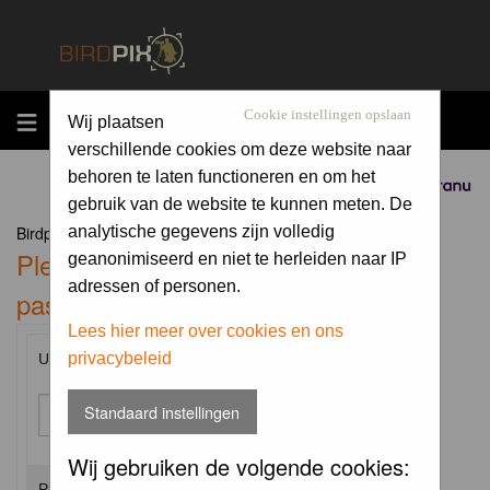
MENU
Cookie instellingen opslaan
Wij plaatsen
verschillende cookies om deze website naar
behoren te laten functioneren en om het
Sponsored by
gebruik van de website te kunnen meten. De
Birdpix.nl Forum Index
analytische gegevens zijn volledig
Please enter your username and
geanonimiseerd en niet te herleiden naar IP
adressen of personen.
password to log in.
Lees hier meer over cookies en ons
privacybeleid
Username:
Standaard instellingen
Wij gebruiken de volgende cookies:
Password: