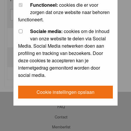
Functioneel:
cookies die er voor
zorgen dat onze website naar behoren
functioneert.
Sociale media:
cookies om de inhoud
van onze website te delen via Social
Log me on automatically each visit:
Media. Social Media netwerken doen aan
profiling en tracking van bezoekers. Door
deze cookies te accepteren kan je
internetgedrag gemonitord worden door
I forgot my password
social media.
Cookie instellingen opslaan
Log in
FAQ
Contact
Memberlist