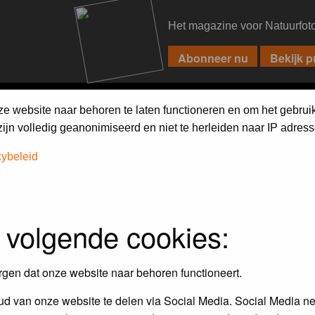
Het magazine voor Natuurfot
PIXPAS
FORUM
MAGAZINE
WEBSHOP
FAQ
SEARCH
ze website naar behoren te laten functioneren en om het gebrui
jn volledig geanonimiseerd en niet te herleiden naar IP adress
cybeleid
assword to log in.
 volgende cookies:
rgen dat onze website naar behoren functioneert.
d van onze website te delen via Social Media. Social Media ne