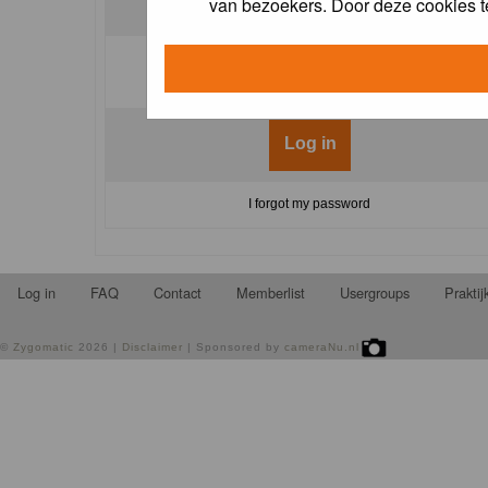
van bezoekers. Door deze cookies t
Log me on automatically each visit:
I forgot my password
Log in
FAQ
Contact
Memberlist
Usergroups
Prakti
©
Zygomatic
2026 |
Disclaimer
| Sponsored by
cameraNu.nl