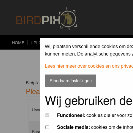
HOME
UPLOAD
ALBUMS
PHOTO COMPETITIONS
Wij plaatsen verschillende cookies om de
kunnen meten. De analytische gegevens zi
Lees hier meer over cookies en ons priva
Standaard instellingen
Birdpix.nl Forum Index
Please enter your username and p
Wij gebruiken de
Username:
Functioneel:
cookies die er voor zo
Sociale media:
cookies om de inhou
Password: