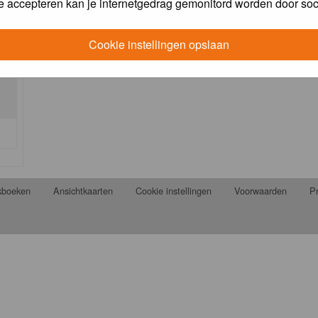
e accepteren kan je internetgedrag gemonitord worden door soc
Cookie instellingen opslaan
jkboeken
Ansichtkaarten
Cookie instellingen
Voorwaarden
Pr