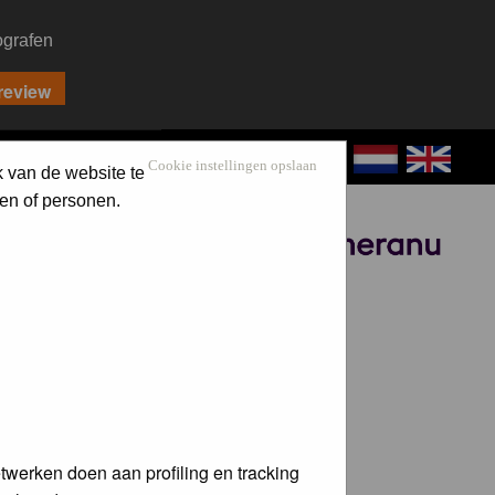
ografen
CONTACT
LOG IN
Cookie instellingen opslaan
k van de website te
en of personen.
Sponsored by
twerken doen aan profiling en tracking