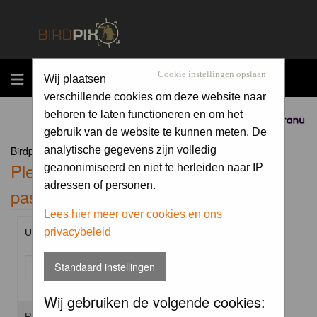
MENU
Cookie instellingen opslaan
Wij plaatsen
verschillende cookies om deze website naar
behoren te laten functioneren en om het
Sponsored by
gebruik van de website te kunnen meten. De
Birdpix.nl Forum Index
analytische gegevens zijn volledig
Please enter your username and
geanonimiseerd en niet te herleiden naar IP
adressen of personen.
password to log in.
Lees hier meer over cookies en ons
privacybeleid
Username:
Standaard instellingen
Wij gebruiken de volgende cookies:
Password: