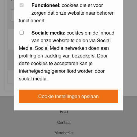
Functioneel:
cookies die er voor
zorgen dat onze website naar behoren
functioneert.
Sociale media:
cookies om de inhoud
van onze website te delen via Social
Log me on automatically each visit:
Media. Social Media netwerken doen aan
profiling en tracking van bezoekers. Door
deze cookies te accepteren kan je
internetgedrag gemonitord worden door
I forgot my password
social media.
Cookie instellingen opslaan
Log in
FAQ
Contact
Memberlist