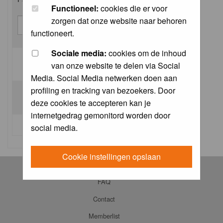
Functioneel:
cookies die er voor
zorgen dat onze website naar behoren
functioneert.
Sociale media:
cookies om de inhoud
van onze website te delen via Social
Log me on automatically each visit:
Media. Social Media netwerken doen aan
profiling en tracking van bezoekers. Door
deze cookies te accepteren kan je
internetgedrag gemonitord worden door
I forgot my password
social media.
Cookie instellingen opslaan
Log in
FAQ
Contact
Memberlist