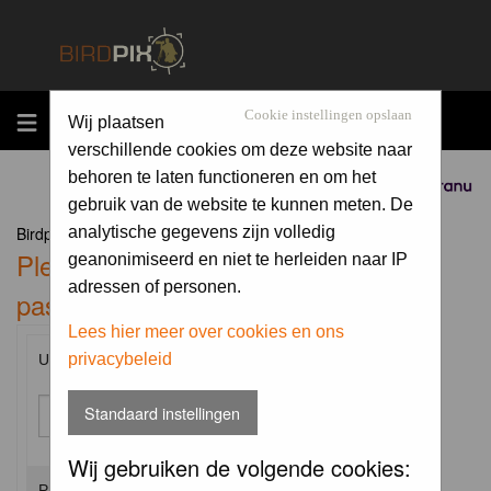
MENU
Cookie instellingen opslaan
Wij plaatsen
verschillende cookies om deze website naar
behoren te laten functioneren en om het
Sponsored by
gebruik van de website te kunnen meten. De
Birdpix.nl Forum Index
analytische gegevens zijn volledig
Please enter your username and
geanonimiseerd en niet te herleiden naar IP
adressen of personen.
password to log in.
Lees hier meer over cookies en ons
privacybeleid
Username:
Standaard instellingen
Wij gebruiken de volgende cookies:
Password: