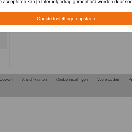
e accepteren kan je internetgedrag gemonitord worden door soc
Cookie instellingen opslaan
jkboeken
Ansichtkaarten
Cookie instellingen
Voorwaarden
Pr