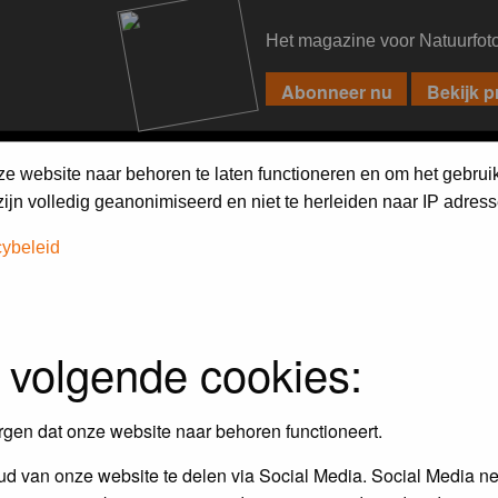
Het magazine voor Natuurfot
PIXPAS
FORUM
MAGAZINE
WEBSHOP
FAQ
SEARCH
ze website naar behoren te laten functioneren en om het gebrui
jn volledig geanonimiseerd en niet te herleiden naar IP adress
cybeleid
assword to log in.
 volgende cookies:
rgen dat onze website naar behoren functioneert.
d van onze website te delen via Social Media. Social Media ne