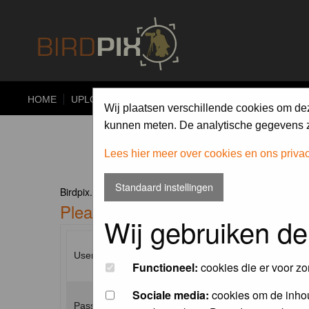
HOME
UPLOAD
ALBUMS
PHOTO COMPETITIONS
Wij plaatsen verschillende cookies om de
kunnen meten. De analytische gegevens zi
Lees hier meer over cookies en ons priva
Standaard instellingen
Birdpix.nl Forum Index
Please enter your username and p
Wij gebruiken de
Username:
Functioneel:
cookies die er voor zo
Sociale media:
cookies om de inhou
Password: