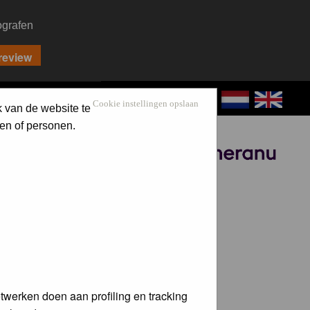
ografen
CONTACT
LOG IN
Cookie instellingen opslaan
k van de website te
en of personen.
Sponsored by
twerken doen aan profiling en tracking