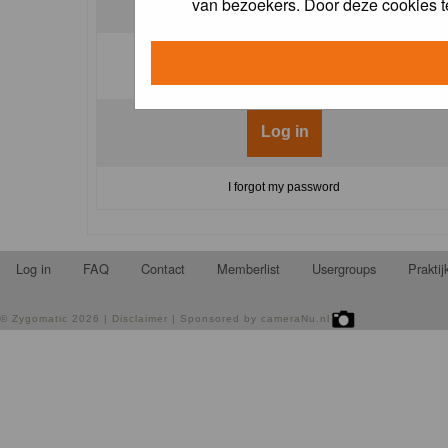
van bezoekers. Door deze cookies t
Log me on automatically each visit:
I forgot my password
Log in
FAQ
Contact
Memberlist
Usergroups
Prakti
©
Zygomatic
2026 |
Disclaimer
| Sponsored by
cameraNu.nl