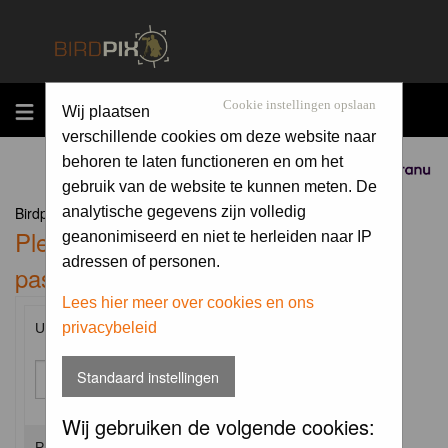
MENU
Cookie instellingen opslaan
Wij plaatsen
verschillende cookies om deze website naar
behoren te laten functioneren en om het
Sponsored by
gebruik van de website te kunnen meten. De
Birdpix.nl Forum Index
analytische gegevens zijn volledig
Please enter your username and
geanonimiseerd en niet te herleiden naar IP
adressen of personen.
password to log in.
Lees hier meer over cookies en ons
privacybeleid
Username:
Standaard instellingen
Wij gebruiken de volgende cookies:
Password: