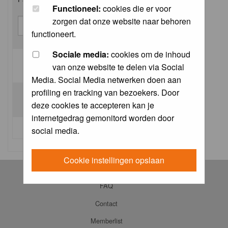
Functioneel:
cookies die er voor
zorgen dat onze website naar behoren
functioneert.
Sociale media:
cookies om de inhoud
van onze website te delen via Social
Log me on automatically each visit:
Media. Social Media netwerken doen aan
profiling en tracking van bezoekers. Door
deze cookies te accepteren kan je
internetgedrag gemonitord worden door
I forgot my password
social media.
Cookie instellingen opslaan
Log in
FAQ
Contact
Memberlist