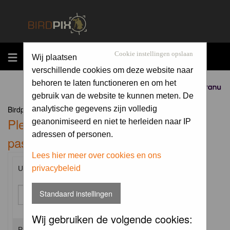
MENU
Cookie instellingen opslaan
Wij plaatsen
verschillende cookies om deze website naar
behoren te laten functioneren en om het
Sponsored by
gebruik van de website te kunnen meten. De
Birdpix.nl Forum Index
analytische gegevens zijn volledig
Please enter your username and
geanonimiseerd en niet te herleiden naar IP
adressen of personen.
password to log in.
Lees hier meer over cookies en ons
privacybeleid
Username:
Standaard instellingen
Wij gebruiken de volgende cookies:
Password: