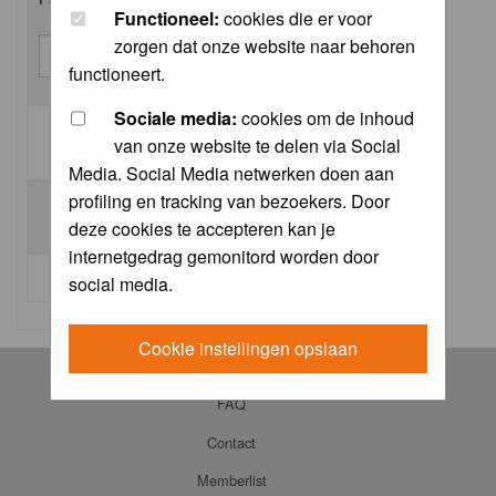
Functioneel:
cookies die er voor
zorgen dat onze website naar behoren
functioneert.
Sociale media:
cookies om de inhoud
van onze website te delen via Social
Log me on automatically each visit:
Media. Social Media netwerken doen aan
profiling en tracking van bezoekers. Door
deze cookies te accepteren kan je
internetgedrag gemonitord worden door
I forgot my password
social media.
Cookie instellingen opslaan
Log in
FAQ
Contact
Memberlist