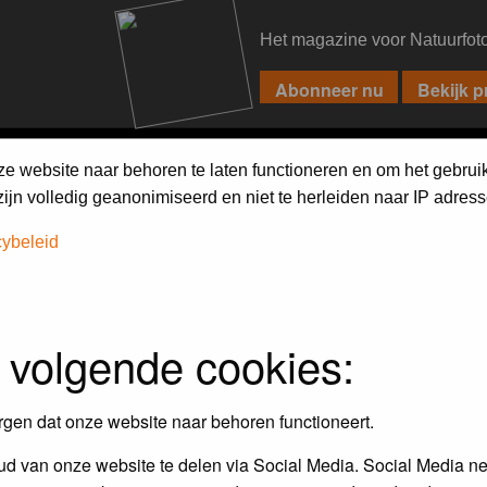
Het magazine voor Natuurfot
PIXPAS
FORUM
MAGAZINE
WEBSHOP
FAQ
SEARCH
ze website naar behoren te laten functioneren en om het gebrui
jn volledig geanonimiseerd en niet te herleiden naar IP adress
cybeleid
assword to log in.
 volgende cookies:
rgen dat onze website naar behoren functioneert.
d van onze website te delen via Social Media. Social Media ne