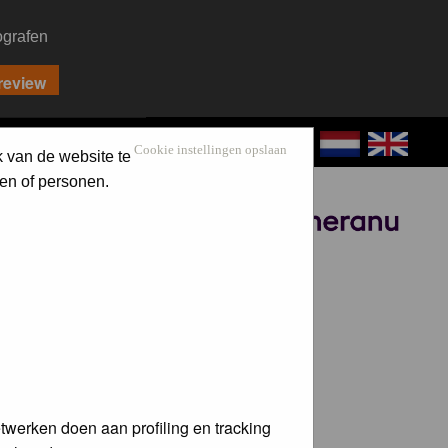
ografen
CONTACT
LOG IN
Cookie instellingen opslaan
k van de website te
en of personen.
Sponsored by
twerken doen aan profiling en tracking