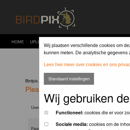
HOME
UPLOAD
ALBUMS
PHOTO COMPETITIONS
Wij plaatsen verschillende cookies om de
kunnen meten. De analytische gegevens zi
Lees hier meer over cookies en ons priva
Standaard instellingen
Birdpix.nl Forum Index
Please enter your username and p
Wij gebruiken de
Username:
Functioneel:
cookies die er voor zo
Sociale media:
cookies om de inhou
Password: