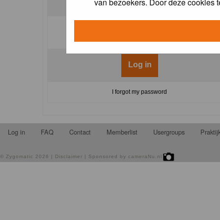
van bezoekers. Door deze cookies t
Log me on automatically each visit:
I forgot my password
Log in
FAQ
Contact
Memberlist
Usergroups
Prakti
©
Zygomatic
2026 |
Disclaimer
| Sponsored by
cameraNu.nl