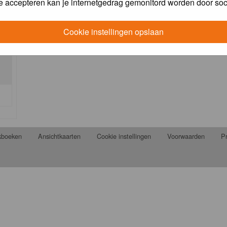
e accepteren kan je internetgedrag gemonitord worden door soc
Cookie instellingen opslaan
jkboeken
Ansichtkaarten
Cookie instellingen
Voorwaarden
Pr