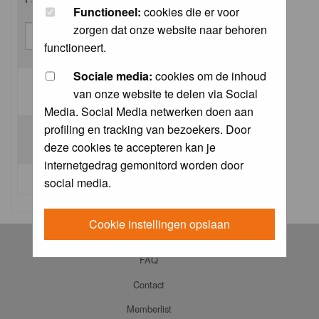
Functioneel:
cookies die er voor
zorgen dat onze website naar behoren
functioneert.
Sociale media:
cookies om de inhoud
van onze website te delen via Social
Log me on automatically each visit:
Media. Social Media netwerken doen aan
profiling en tracking van bezoekers. Door
deze cookies te accepteren kan je
internetgedrag gemonitord worden door
I forgot my password
social media.
Cookie instellingen opslaan
Log in
FAQ
Contact
Memberlist