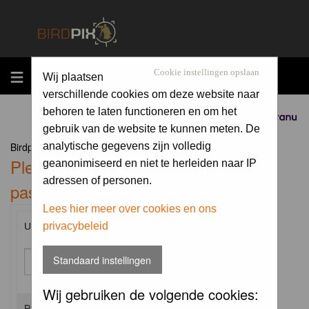
MENU
Cookie instellingen opslaan
Wij plaatsen
verschillende cookies om deze website naar
behoren te laten functioneren en om het
Sponsored by
gebruik van de website te kunnen meten. De
Birdpix.nl Forum Index
analytische gegevens zijn volledig
Please enter your username and
geanonimiseerd en niet te herleiden naar IP
adressen of personen.
password to log in.
Lees hier meer over cookies en ons
privacybeleid
Username:
Standaard instellingen
Wij gebruiken de volgende cookies:
Password: