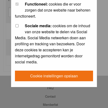
Functioneel:
cookies die er voor
zorgen dat onze website naar behoren
functioneert.
Sociale media:
cookies om de inhoud
van onze website te delen via Social
Log me on automatically each visit:
Media. Social Media netwerken doen aan
profiling en tracking van bezoekers. Door
deze cookies te accepteren kan je
internetgedrag gemonitord worden door
I forgot my password
social media.
Cookie instellingen opslaan
Log in
FAQ
Contact
Memberlist