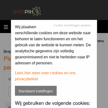
MENU
Cookie instellingen opslaan
Wij plaatsen
verschillende cookies om deze website naar
behoren te laten functioneren en om het
Sponsored by
gebruik van de website te kunnen meten. De
Birdpix.nl Forum Index
analytische gegevens zijn volledig
Please enter your username and
geanonimiseerd en niet te herleiden naar IP
adressen of personen.
password to log in.
Lees hier meer over cookies en ons
privacybeleid
Username:
Standaard instellingen
Wij gebruiken de volgende cookies:
Password: