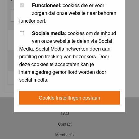
Functioneel:
cookies die er voor
zorgen dat onze website naar behoren
functioneert.
Sociale media:
cookies om de inhoud
van onze website te delen via Social
Log me on automatically each visit:
Media. Social Media netwerken doen aan
profiling en tracking van bezoekers. Door
deze cookies te accepteren kan je
internetgedrag gemonitord worden door
I forgot my password
social media.
Cookie instellingen opslaan
Log in
FAQ
Contact
Memberlist