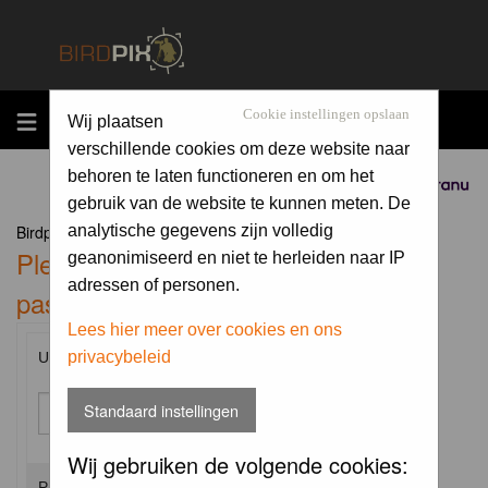
MENU
Cookie instellingen opslaan
Wij plaatsen
verschillende cookies om deze website naar
behoren te laten functioneren en om het
Sponsored by
gebruik van de website te kunnen meten. De
Birdpix.nl Forum Index
analytische gegevens zijn volledig
Please enter your username and
geanonimiseerd en niet te herleiden naar IP
adressen of personen.
password to log in.
Lees hier meer over cookies en ons
privacybeleid
Username:
Standaard instellingen
Wij gebruiken de volgende cookies:
Password: