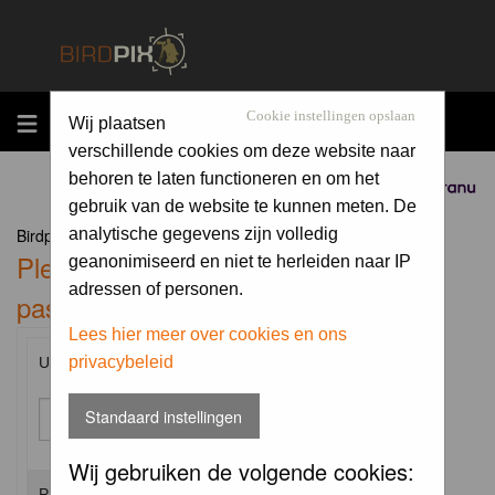
MENU
Cookie instellingen opslaan
Wij plaatsen
verschillende cookies om deze website naar
behoren te laten functioneren en om het
Sponsored by
gebruik van de website te kunnen meten. De
Birdpix.nl Forum Index
analytische gegevens zijn volledig
Please enter your username and
geanonimiseerd en niet te herleiden naar IP
adressen of personen.
password to log in.
Lees hier meer over cookies en ons
privacybeleid
Username:
Standaard instellingen
Wij gebruiken de volgende cookies:
Password: