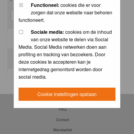
Functioneel:
cookies die er voor
zorgen dat onze website naar behoren
functioneert.
Sociale media:
cookies om de inhoud
van onze website te delen via Social
Log me on automatically each visit:
Media. Social Media netwerken doen aan
profiling en tracking van bezoekers. Door
deze cookies te accepteren kan je
internetgedrag gemonitord worden door
I forgot my password
social media.
Cookie instellingen opslaan
Log in
FAQ
Contact
Memberlist