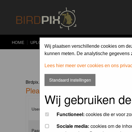
HOME
UPLOAD
ALBUMS
PHOTO COMPETITIONS
Wij plaatsen verschillende cookies om de
kunnen meten. De analytische gegevens zi
Lees hier meer over cookies en ons priva
Standaard instellingen
Birdpix.nl Forum Index
Please enter your username and p
Wij gebruiken de
Username:
Functioneel:
cookies die er voor zo
Sociale media:
cookies om de inhou
Password: