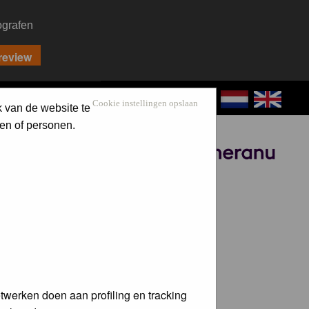
ografen
CONTACT
LOG IN
Cookie instellingen opslaan
k van de website te
en of personen.
Sponsored by
twerken doen aan profiling en tracking