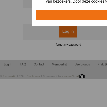
van bezoekers. Door deze cookies t
Log me on automatically each visit:
I forgot my password
Log in
FAQ
Contact
Memberlist
Usergroups
Prakti
©
Zygomatic
2026 |
Disclaimer
| Sponsored by
cameraNu.nl