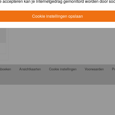
e accepteren kan je internetgedrag gemonitord worden door soc
Cookie instellingen opslaan
jkboeken
Ansichtkaarten
Cookie instellingen
Voorwaarden
Pr