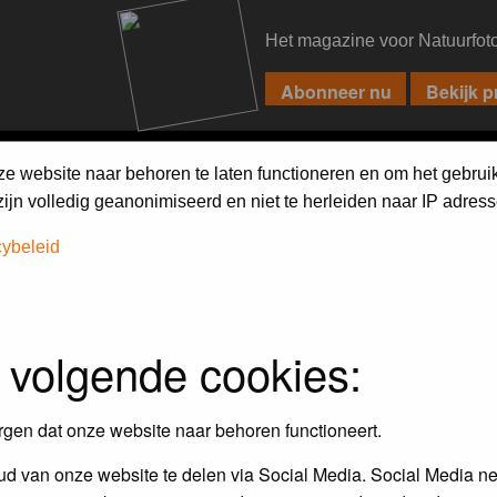
Het magazine voor Natuurfot
PIXPAS
FORUM
MAGAZINE
WEBSHOP
FAQ
SEARCH
ze website naar behoren te laten functioneren en om het gebrui
jn volledig geanonimiseerd en niet te herleiden naar IP adress
cybeleid
assword to log in.
 volgende cookies:
rgen dat onze website naar behoren functioneert.
d van onze website te delen via Social Media. Social Media ne