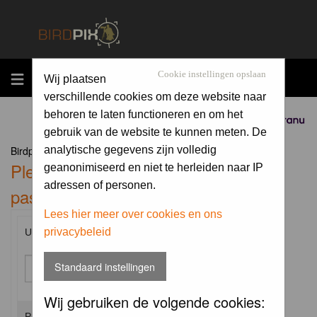
MENU
Cookie instellingen opslaan
Wij plaatsen
verschillende cookies om deze website naar
behoren te laten functioneren en om het
Sponsored by
gebruik van de website te kunnen meten. De
Birdpix.nl Forum Index
analytische gegevens zijn volledig
Please enter your username and
geanonimiseerd en niet te herleiden naar IP
adressen of personen.
password to log in.
Lees hier meer over cookies en ons
privacybeleid
Username:
Standaard instellingen
Wij gebruiken de volgende cookies:
Password: