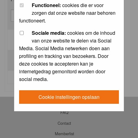
Functioneel:
cookies die er voor
zorgen dat onze website naar behoren
functioneert.
Sociale media:
cookies om de inhoud
van onze website te delen via Social
Log me on automatically each visit:
Media. Social Media netwerken doen aan
profiling en tracking van bezoekers. Door
deze cookies te accepteren kan je
internetgedrag gemonitord worden door
I forgot my password
social media.
Cookie instellingen opslaan
Log in
FAQ
Contact
Memberlist