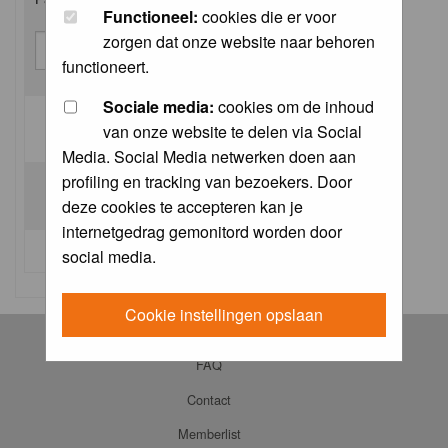
Functioneel:
cookies die er voor
zorgen dat onze website naar behoren
functioneert.
Sociale media:
cookies om de inhoud
van onze website te delen via Social
Log me on automatically each visit:
Media. Social Media netwerken doen aan
profiling en tracking van bezoekers. Door
deze cookies te accepteren kan je
internetgedrag gemonitord worden door
I forgot my password
social media.
Cookie instellingen opslaan
Log in
FAQ
Contact
Memberlist