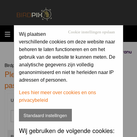
MENU
Cookie instellingen opslaan
Wij plaatsen
verschillende cookies om deze website naar
behoren te laten functioneren en om het
Sponsored by
gebruik van de website te kunnen meten. De
Birdpix.nl Forum Index
analytische gegevens zijn volledig
Please enter your username and
geanonimiseerd en niet te herleiden naar IP
adressen of personen.
password to log in.
Lees hier meer over cookies en ons
privacybeleid
Username:
Standaard instellingen
Wij gebruiken de volgende cookies:
Password: