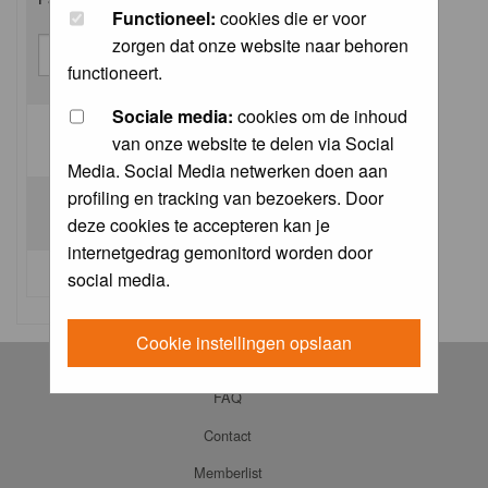
Functioneel:
cookies die er voor
zorgen dat onze website naar behoren
functioneert.
Sociale media:
cookies om de inhoud
van onze website te delen via Social
Log me on automatically each visit:
Media. Social Media netwerken doen aan
profiling en tracking van bezoekers. Door
deze cookies te accepteren kan je
internetgedrag gemonitord worden door
I forgot my password
social media.
Cookie instellingen opslaan
Log in
FAQ
Contact
Memberlist