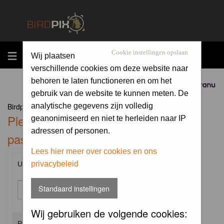
MENU
Cookie instellingen opslaan
Wij plaatsen
verschillende cookies om deze website naar
behoren te laten functioneren en om het
Sponsored by
gebruik van de website te kunnen meten. De
Birdpix.nl Forum Index
analytische gegevens zijn volledig
Please enter your username and
geanonimiseerd en niet te herleiden naar IP
adressen of personen.
password to log in.
Lees hier meer over cookies en ons
privacybeleid
Username:
Standaard instellingen
Wij gebruiken de volgende cookies:
Password: