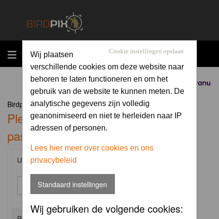
MENU
Cookie instellingen opslaan
Wij plaatsen
verschillende cookies om deze website naar
behoren te laten functioneren en om het
Sponsored by
gebruik van de website te kunnen meten. De
Birdpix.nl Forum Index
analytische gegevens zijn volledig
Please enter your username and
geanonimiseerd en niet te herleiden naar IP
adressen of personen.
password to log in.
Lees hier meer over cookies en ons
privacybeleid
Username:
Standaard instellingen
Wij gebruiken de volgende cookies:
Password: