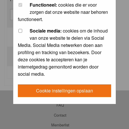
Functioneel:
cookies die er voor
zorgen dat onze website naar behoren
functioneert.
Sociale media:
cookies om de inhoud
van onze website te delen via Social
Log me on automatically each visit:
Media. Social Media netwerken doen aan
profiling en tracking van bezoekers. Door
deze cookies te accepteren kan je
internetgedrag gemonitord worden door
I forgot my password
social media.
Cookie instellingen opslaan
Log in
FAQ
Contact
Memberlist