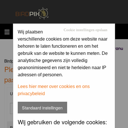
MENU
Cookie instellingen opslaan
Wij plaatsen
verschillende cookies om deze website naar
behoren te laten functioneren en om het
Sponsored by
gebruik van de website te kunnen meten. De
Birdpix.nl Forum Index
analytische gegevens zijn volledig
Please enter your username and
geanonimiseerd en niet te herleiden naar IP
adressen of personen.
password to log in.
Lees hier meer over cookies en ons
privacybeleid
Username:
Standaard instellingen
Wij gebruiken de volgende cookies:
Password: