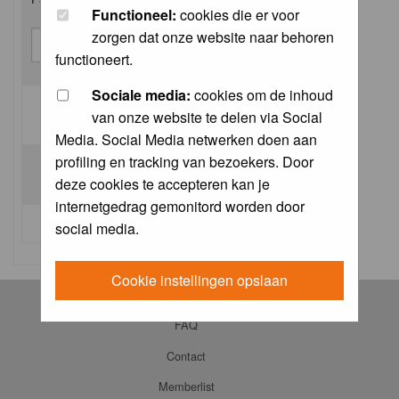
Functioneel:
cookies die er voor
zorgen dat onze website naar behoren
functioneert.
Sociale media:
cookies om de inhoud
van onze website te delen via Social
Log me on automatically each visit:
Media. Social Media netwerken doen aan
profiling en tracking van bezoekers. Door
deze cookies te accepteren kan je
internetgedrag gemonitord worden door
I forgot my password
social media.
Cookie instellingen opslaan
Log in
FAQ
Contact
Memberlist