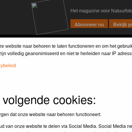
Het magazine voor Natuurfot
PIXPAS
FORUM
MAGAZINE
WEBSHOP
FAQ
SEARCH
ze website naar behoren te laten functioneren en om het gebrui
jn volledig geanonimiseerd en niet te herleiden naar IP adress
cybeleid
assword to log in.
 volgende cookies:
rgen dat onze website naar behoren functioneert.
d van onze website te delen via Social Media. Social Media ne