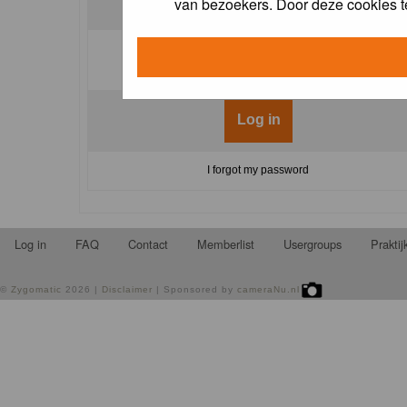
van bezoekers. Door deze cookies t
Log me on automatically each visit:
I forgot my password
Log in
FAQ
Contact
Memberlist
Usergroups
Prakti
©
Zygomatic
2026 |
Disclaimer
| Sponsored by
cameraNu.nl