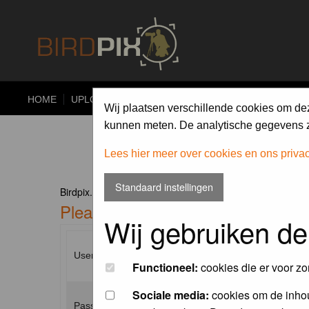
HOME
UPLOAD
ALBUMS
PHOTO COMPETITIONS
Wij plaatsen verschillende cookies om de
kunnen meten. De analytische gegevens zi
Lees hier meer over cookies en ons priva
Standaard instellingen
Birdpix.nl Forum Index
Please enter your username and p
Wij gebruiken de
Username:
Functioneel:
cookies die er voor zo
Sociale media:
cookies om de inhou
Password: