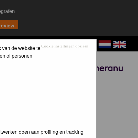
ografen
CONTACT
LOG IN
Cookie instellingen opslaan
k van de website te
en of personen.
Sponsored by
twerken doen aan profiling en tracking