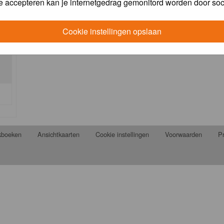
e accepteren kan je internetgedrag gemonitord worden door soc
Cookie instellingen opslaan
jkboeken
Ansichtkaarten
Cookie instellingen
Voorwaarden
Pr