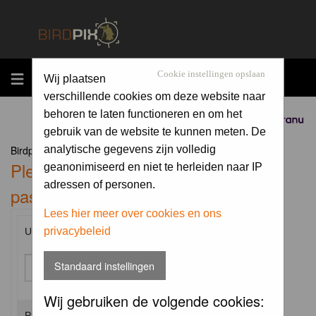
MENU
Cookie instellingen opslaan
Wij plaatsen
verschillende cookies om deze website naar
behoren te laten functioneren en om het
Sponsored by
gebruik van de website te kunnen meten. De
Birdpix.nl Forum Index
analytische gegevens zijn volledig
Please enter your username and
geanonimiseerd en niet te herleiden naar IP
adressen of personen.
password to log in.
Lees hier meer over cookies en ons
privacybeleid
Username:
Standaard instellingen
Wij gebruiken de volgende cookies:
Password: