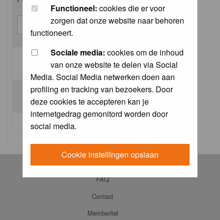
Functioneel:
cookies die er voor
zorgen dat onze website naar behoren
functioneert.
Sociale media:
cookies om de inhoud
van onze website te delen via Social
Log me on automatically each visit:
Media. Social Media netwerken doen aan
profiling en tracking van bezoekers. Door
deze cookies te accepteren kan je
internetgedrag gemonitord worden door
I forgot my password
social media.
Cookie instellingen opslaan
Log in
FAQ
Contact
Memberlist