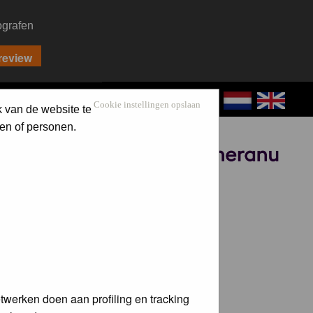
ografen
CONTACT
LOG IN
Cookie instellingen opslaan
k van de website te
en of personen.
Sponsored by
twerken doen aan profiling en tracking