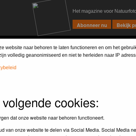
Het magazine voor Natuurfot
PIXPAS
FORUM
MAGAZINE
WEBSHOP
FAQ
SEARCH
ze website naar behoren te laten functioneren en om het gebrui
jn volledig geanonimiseerd en niet te herleiden naar IP adress
cybeleid
assword to log in.
 volgende cookies:
rgen dat onze website naar behoren functioneert.
d van onze website te delen via Social Media. Social Media ne