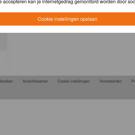
e accepteren kan je internetgedrag gemonitord worden door soc
Cookie instellingen opslaan
jkboeken
Ansichtkaarten
Cookie instellingen
Voorwaarden
Pr