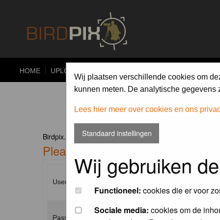
HOME
UPLOAD
ALBUMS
PHOTO COMPETITIONS
Wij plaatsen verschillende cookies om de
kunnen meten. De analytische gegevens zi
Lees hier meer over cookies en ons priva
Standaard instellingen
Birdpix.nl Forum Index
Please enter your username and p
Wij gebruiken de
Username:
Functioneel:
cookies die er voor zo
Sociale media:
cookies om de inhou
Password: