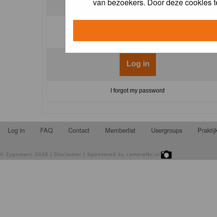
van bezoekers. Door deze cookies t
Log me on automatically each visit:
I forgot my password
Log in
FAQ
Contact
Memberlist
Usergroups
Prakti
©
Zygomatic
2026 |
Disclaimer
| Sponsored by
cameraNu.nl