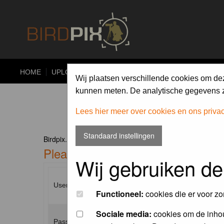
HOME
UPLOAD
ALBUMS
PHOTO COMPETITIONS
Wij plaatsen verschillende cookies om de
kunnen meten. De analytische gegevens zi
Lees hier meer over cookies en ons priva
Standaard instellingen
Birdpix.nl Forum Index
Please enter your username and p
Wij gebruiken de
Username:
Functioneel:
cookies die er voor zo
Sociale media:
cookies om de inhou
Password: