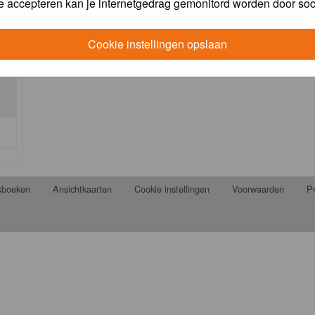
e accepteren kan je internetgedrag gemonitord worden door soc
Cookie instellingen opslaan
jkboeken
Ansichtkaarten
Cookie instellingen
Voorwaarden
Pr