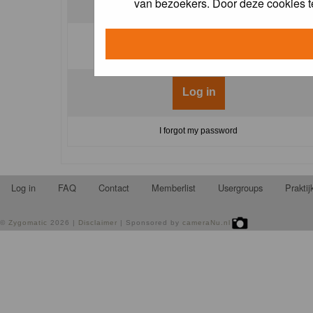
van bezoekers. Door deze cookies t
Log me on automatically each visit:
I forgot my password
Log in
FAQ
Contact
Memberlist
Usergroups
Prakti
©
Zygomatic
2026 |
Disclaimer
| Sponsored by
cameraNu.nl