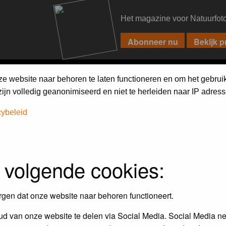
Het magazine voor Natuurfot
PIXPAS
FORUM
MAGAZINE
WEBSHOP
FAQ
SEARCH
ze website naar behoren te laten functioneren en om het gebrui
jn volledig geanonimiseerd en niet te herleiden naar IP adress
cybeleid
assword to log in.
 volgende cookies:
rgen dat onze website naar behoren functioneert.
d van onze website te delen via Social Media. Social Media ne