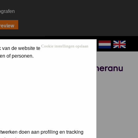
ografen
CONTACT
LOG IN
Cookie instellingen opslaan
k van de website te
en of personen.
Sponsored by
twerken doen aan profiling en tracking