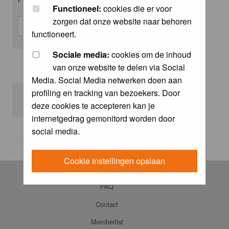
Functioneel:
cookies die er voor
zorgen dat onze website naar behoren
functioneert.
Sociale media:
cookies om de inhoud
van onze website te delen via Social
Log me on automatically each visit:
Media. Social Media netwerken doen aan
profiling en tracking van bezoekers. Door
deze cookies te accepteren kan je
internetgedrag gemonitord worden door
I forgot my password
social media.
Cookie instellingen opslaan
Log in
FAQ
Contact
Memberlist