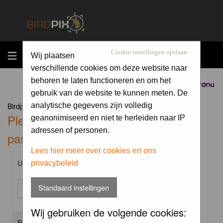
MENU
Cookie instellingen opslaan
Wij plaatsen
verschillende cookies om deze website naar
behoren te laten functioneren en om het
Sponsored by
gebruik van de website te kunnen meten. De
Birdpix.nl Forum Index
analytische gegevens zijn volledig
Please enter your username and
geanonimiseerd en niet te herleiden naar IP
adressen of personen.
password to log in.
Lees hier meer over cookies en ons
privacybeleid
Username:
Standaard instellingen
Wij gebruiken de volgende cookies:
Password: