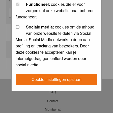
Functioneel:
cookies die er voor
zorgen dat onze website naar behoren
functioneert.
Sociale media:
cookies om de inhoud
van onze website te delen via Social
Log me on automatically each visit:
Media. Social Media netwerken doen aan
profiling en tracking van bezoekers. Door
deze cookies te accepteren kan je
internetgedrag gemonitord worden door
I forgot my password
social media.
Cookie instellingen opslaan
Log in
FAQ
Contact
Memberlist