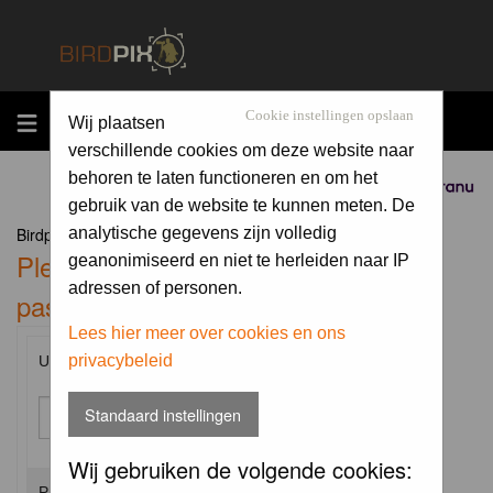
MENU
Cookie instellingen opslaan
Wij plaatsen
verschillende cookies om deze website naar
behoren te laten functioneren en om het
Sponsored by
gebruik van de website te kunnen meten. De
Birdpix.nl Forum Index
analytische gegevens zijn volledig
Please enter your username and
geanonimiseerd en niet te herleiden naar IP
adressen of personen.
password to log in.
Lees hier meer over cookies en ons
privacybeleid
Username:
Standaard instellingen
Wij gebruiken de volgende cookies:
Password: