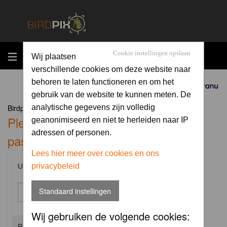
MENU
Cookie instellingen opslaan
Wij plaatsen
verschillende cookies om deze website naar
behoren te laten functioneren en om het
Sponsored by
gebruik van de website te kunnen meten. De
Birdpix.nl Forum Index
analytische gegevens zijn volledig
Please enter your username and
geanonimiseerd en niet te herleiden naar IP
adressen of personen.
password to log in.
Lees hier meer over cookies en ons
privacybeleid
Username:
Standaard instellingen
Wij gebruiken de volgende cookies:
Password: