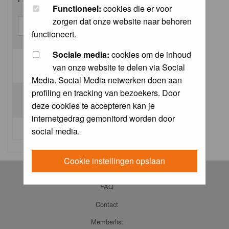
Functioneel:
cookies die er voor
zorgen dat onze website naar behoren
functioneert.
Sociale media:
cookies om de inhoud
van onze website te delen via Social
Log me on automatically each visit:
Media. Social Media netwerken doen aan
profiling en tracking van bezoekers. Door
deze cookies te accepteren kan je
internetgedrag gemonitord worden door
I forgot my password
social media.
Cookie instellingen opslaan
Log in
FAQ
Contact
Memberlist