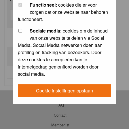
Functioneel:
cookies die er voor
zorgen dat onze website naar behoren
functioneert.
Sociale media:
cookies om de inhoud
van onze website te delen via Social
Log me on automatically each visit:
Media. Social Media netwerken doen aan
profiling en tracking van bezoekers. Door
deze cookies te accepteren kan je
internetgedrag gemonitord worden door
I forgot my password
social media.
Cookie instellingen opslaan
Log in
FAQ
Contact
Memberlist