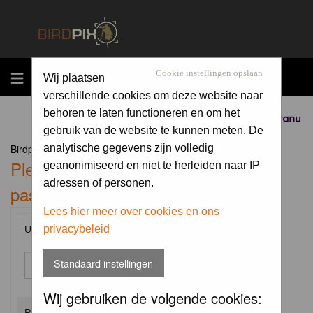
MENU
Cookie instellingen opslaan
Wij plaatsen
verschillende cookies om deze website naar
behoren te laten functioneren en om het
Sponsored by
gebruik van de website te kunnen meten. De
Birdpix.nl Forum Index
analytische gegevens zijn volledig
Please enter your username and
geanonimiseerd en niet te herleiden naar IP
adressen of personen.
password to log in.
Lees hier meer over cookies en ons
privacybeleid
Username:
Standaard instellingen
Wij gebruiken de volgende cookies:
Password: