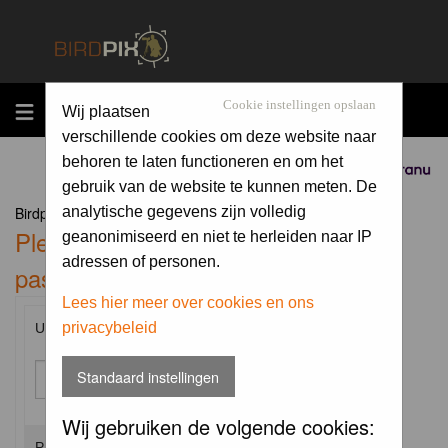
MENU
Cookie instellingen opslaan
Wij plaatsen
verschillende cookies om deze website naar
behoren te laten functioneren en om het
Sponsored by
gebruik van de website te kunnen meten. De
Birdpix.nl Forum Index
analytische gegevens zijn volledig
Please enter your username and
geanonimiseerd en niet te herleiden naar IP
adressen of personen.
password to log in.
Lees hier meer over cookies en ons
privacybeleid
Username:
Standaard instellingen
Wij gebruiken de volgende cookies:
Password: