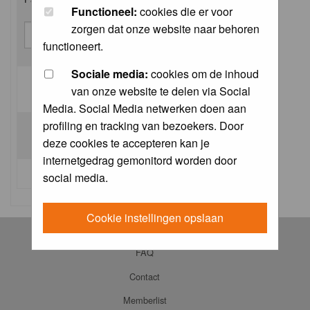
Functioneel:
cookies die er voor
zorgen dat onze website naar behoren
functioneert.
Sociale media:
cookies om de inhoud
van onze website te delen via Social
Log me on automatically each visit:
Media. Social Media netwerken doen aan
profiling en tracking van bezoekers. Door
deze cookies te accepteren kan je
internetgedrag gemonitord worden door
I forgot my password
social media.
Cookie instellingen opslaan
Log in
FAQ
Contact
Memberlist