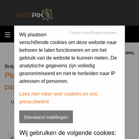
MENU
Cookie instellingen opslaan
Wij plaatsen
verschillende cookies om deze website naar
behoren te laten functioneren en om het
Sponsored by
gebruik van de website te kunnen meten. De
Birdpix.nl Forum Index
analytische gegevens zijn volledig
Please enter your username and
geanonimiseerd en niet te herleiden naar IP
adressen of personen.
password to log in.
Lees hier meer over cookies en ons
privacybeleid
Username:
Standaard instellingen
Wij gebruiken de volgende cookies:
Password: