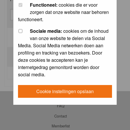
Functioneel:
cookies die er voor
zorgen dat onze website naar behoren
functioneert.
Sociale media:
cookies om de inhoud
van onze website te delen via Social
Log me on automatically each visit:
Media. Social Media netwerken doen aan
profiling en tracking van bezoekers. Door
deze cookies te accepteren kan je
internetgedrag gemonitord worden door
I forgot my password
social media.
Cookie instellingen opslaan
Log in
FAQ
Contact
Memberlist