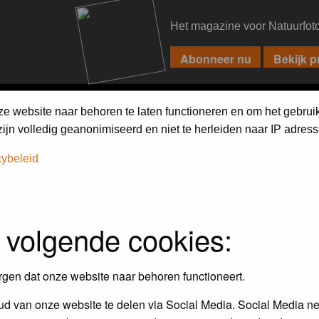
Het magazine voor Natuurfot
PIXPAS
FORUM
MAGAZINE
WEBSHOP
FAQ
SEARCH
ze website naar behoren te laten functioneren en om het gebrui
jn volledig geanonimiseerd en niet te herleiden naar IP adress
cybeleid
assword to log in.
 volgende cookies:
rgen dat onze website naar behoren functioneert.
d van onze website te delen via Social Media. Social Media ne