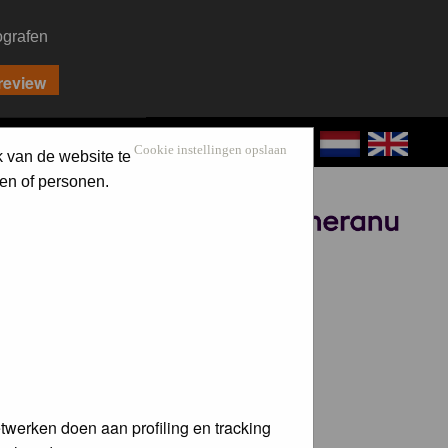
ografen
CONTACT
LOG IN
Cookie instellingen opslaan
k van de website te
en of personen.
Sponsored by
twerken doen aan profiling en tracking