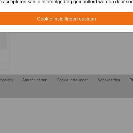
e accepteren kan je internetgedrag gemonitord worden door soc
Cookie instellingen opslaan
jkboeken
Ansichtkaarten
Cookie instellingen
Voorwaarden
Pr