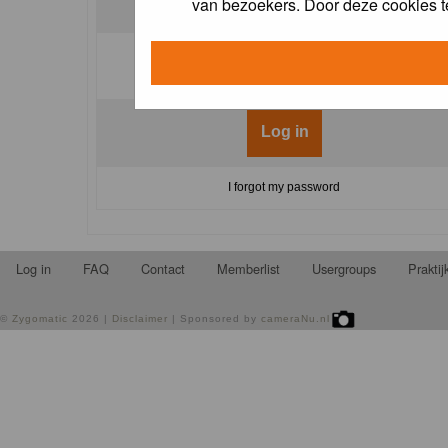
van bezoekers. Door deze cookies t
Log me on automatically each visit:
I forgot my password
Log in
FAQ
Contact
Memberlist
Usergroups
Prakti
©
Zygomatic
2026 |
Disclaimer
| Sponsored by
cameraNu.nl