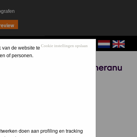
ografen
CONTACT
LOG IN
Cookie instellingen opslaan
k van de website te
en of personen.
Sponsored by
twerken doen aan profiling en tracking