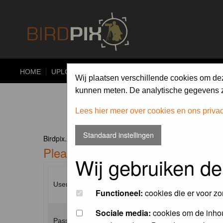
HOME
UPLOAD
ALBUMS
PHOTO COMPETITIONS
Wij plaatsen verschillende cookies om de
kunnen meten. De analytische gegevens zi
Lees hier meer over cookies en ons priva
Standaard instellingen
Birdpix.nl Forum Index
Please enter your username and p
Wij gebruiken de
Username:
Functioneel:
cookies die er voor zo
Sociale media:
cookies om de inhou
Password: