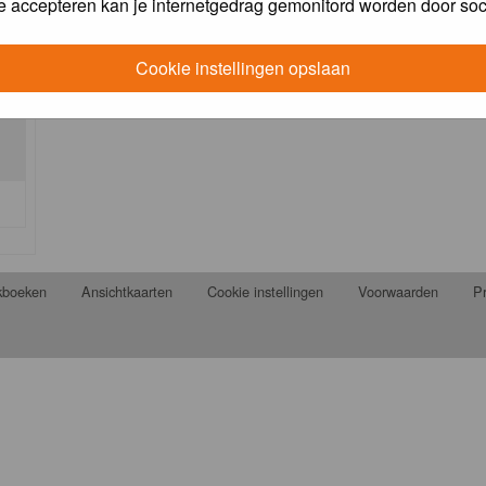
e accepteren kan je internetgedrag gemonitord worden door soc
Cookie instellingen opslaan
jkboeken
Ansichtkaarten
Cookie instellingen
Voorwaarden
Pr