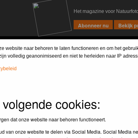
Het magazine voor Natuurfot
PIXPAS
FORUM
MAGAZINE
WEBSHOP
FAQ
SEARCH
ze website naar behoren te laten functioneren en om het gebrui
jn volledig geanonimiseerd en niet te herleiden naar IP adress
cybeleid
assword to log in.
 volgende cookies:
rgen dat onze website naar behoren functioneert.
d van onze website te delen via Social Media. Social Media ne