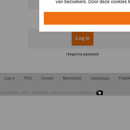
van bezoekers. Door deze cookies t
Log me on automatically each visit:
I forgot my password
Log in
FAQ
Contact
Memberlist
Usergroups
Prakti
©
Zygomatic
2026 |
Disclaimer
| Sponsored by
cameraNu.nl