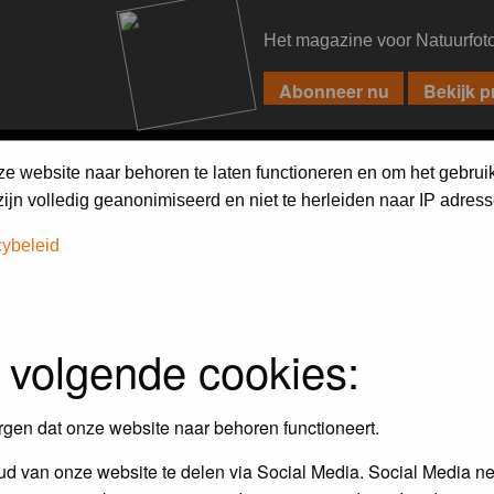
Het magazine voor Natuurfot
PIXPAS
FORUM
MAGAZINE
WEBSHOP
FAQ
SEARCH
ze website naar behoren te laten functioneren en om het gebrui
jn volledig geanonimiseerd en niet te herleiden naar IP adress
cybeleid
assword to log in.
 volgende cookies:
rgen dat onze website naar behoren functioneert.
d van onze website te delen via Social Media. Social Media ne