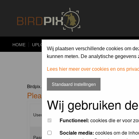
HOME
UPLOAD
ALBUMS
PHOTO COMPETITIONS
Wij plaatsen verschillende cookies om de
kunnen meten. De analytische gegevens zi
Lees hier meer over cookies en ons priva
Standaard instellingen
Birdpix.nl Forum Index
Please enter your username and p
Wij gebruiken de
Username:
Functioneel:
cookies die er voor zo
Sociale media:
cookies om de inhou
Password: