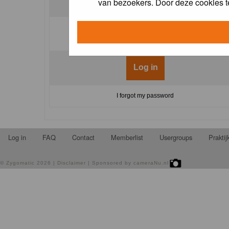
van bezoekers. Door deze cookies t
Log me on automatically each visit:
I forgot my password
Log in
FAQ
Contact
Memberlist
Usergroups
Prakti
©
Zygomatic
2026 |
Disclaimer
| Sponsored by
cameraNu.nl