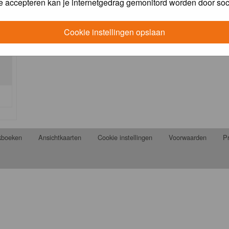
e accepteren kan je internetgedrag gemonitord worden door soc
Cookie instellingen opslaan
jkboeken
Ansichtkaarten
Cookie instellingen
Voorwaarden
Pr