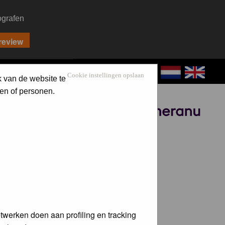
ografen
CONTACT
LOG IN
Cookie instellingen opslaan
k van de website te
en of personen.
Sponsored by
twerken doen aan profiling en tracking