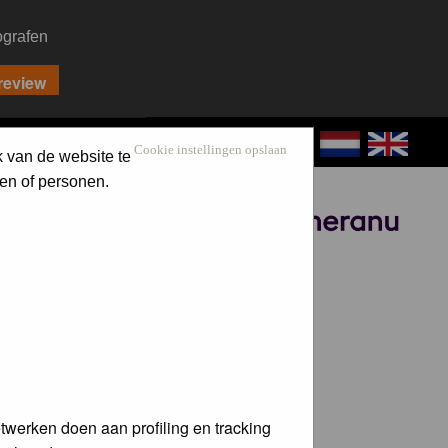
ografen
CONTACT
LOG IN
Cookie instellingen opslaan
k van de website te
en of personen.
Sponsored by
twerken doen aan profiling en tracking