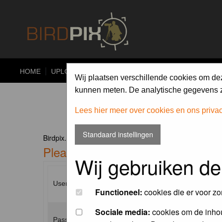
HOME
UPLOAD
ALBUMS
PHOTO COMPETITIONS
Wij plaatsen verschillende cookies om de
kunnen meten. De analytische gegevens zi
Lees hier meer over cookies en ons priva
Standaard instellingen
Birdpix.nl Forum Index
Please enter your username and p
Wij gebruiken de
Username:
Functioneel:
cookies die er voor zo
Sociale media:
cookies om de inhou
Password: