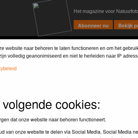
Het magazine voor Natuurfot
PIXPAS
FORUM
MAGAZINE
WEBSHOP
FAQ
SEARCH
ze website naar behoren te laten functioneren en om het gebrui
jn volledig geanonimiseerd en niet te herleiden naar IP adress
cybeleid
assword to log in.
 volgende cookies:
rgen dat onze website naar behoren functioneert.
d van onze website te delen via Social Media. Social Media ne