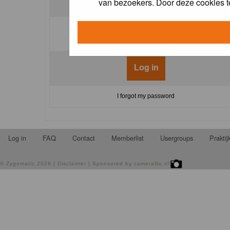
van bezoekers. Door deze cookies t
Log me on automatically each visit:
I forgot my password
Log in
FAQ
Contact
Memberlist
Usergroups
Prakti
©
Zygomatic
2026 |
Disclaimer
| Sponsored by
cameraNu.nl