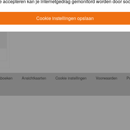
e accepteren kan je internetgedrag gemonitord worden door soc
Cookie instellingen opslaan
jkboeken
Ansichtkaarten
Cookie instellingen
Voorwaarden
Pr