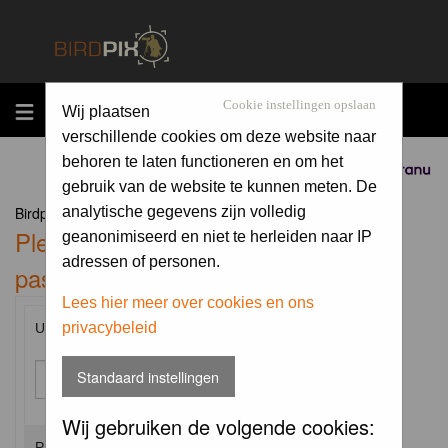
MENU
Cookie instellingen opslaan
Wij plaatsen
verschillende cookies om deze website naar
behoren te laten functioneren en om het
Sponsored by
gebruik van de website te kunnen meten. De
Birdpix.nl Forum Index
analytische gegevens zijn volledig
Please enter your username and
geanonimiseerd en niet te herleiden naar IP
adressen of personen.
password to log in.
Lees hier meer over cookies en ons
privacybeleid
Username:
Standaard instellingen
Wij gebruiken de volgende cookies:
Password: