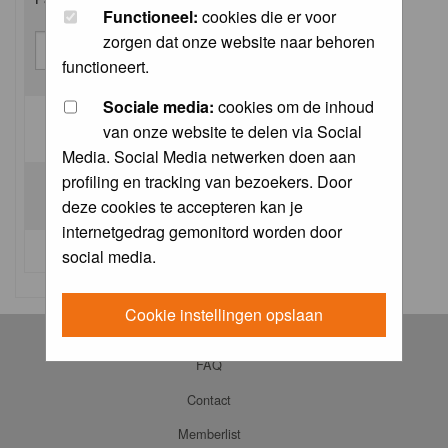
Functioneel:
cookies die er voor
zorgen dat onze website naar behoren
functioneert.
Sociale media:
cookies om de inhoud
van onze website te delen via Social
Log me on automatically each visit:
Media. Social Media netwerken doen aan
profiling en tracking van bezoekers. Door
deze cookies te accepteren kan je
internetgedrag gemonitord worden door
I forgot my password
social media.
Cookie instellingen opslaan
Log in
FAQ
Contact
Memberlist