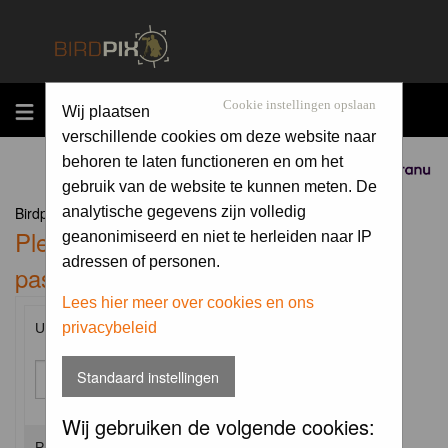
MENU
Cookie instellingen opslaan
Wij plaatsen
verschillende cookies om deze website naar
behoren te laten functioneren en om het
Sponsored by
gebruik van de website te kunnen meten. De
Birdpix.nl Forum Index
analytische gegevens zijn volledig
Please enter your username and
geanonimiseerd en niet te herleiden naar IP
adressen of personen.
password to log in.
Lees hier meer over cookies en ons
privacybeleid
Username:
Standaard instellingen
Wij gebruiken de volgende cookies:
Password: