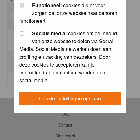
Functioneel:
cookies die er voor
zorgen dat onze website naar behoren
functioneert.
Sociale media:
cookies om de inhoud
van onze website te delen via Social
Log me on automatically each visit:
Media. Social Media netwerken doen aan
profiling en tracking van bezoekers. Door
deze cookies te accepteren kan je
internetgedrag gemonitord worden door
I forgot my password
social media.
Cookie instellingen opslaan
Log in
FAQ
Contact
Memberlist