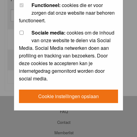
Functioneel:
cookies die er voor
zorgen dat onze website naar behoren
functioneert.
Sociale media:
cookies om de inhoud
van onze website te delen via Social
Log me on automatically each visit:
Media. Social Media netwerken doen aan
profiling en tracking van bezoekers. Door
deze cookies te accepteren kan je
internetgedrag gemonitord worden door
I forgot my password
social media.
Cookie instellingen opslaan
Log in
FAQ
Contact
Memberlist