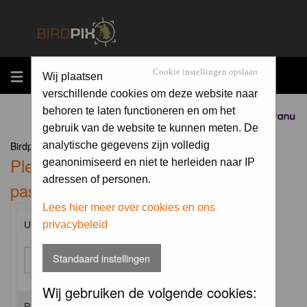
MENU
Cookie instellingen opslaan
Wij plaatsen
verschillende cookies om deze website naar
behoren te laten functioneren en om het
Sponsored by
gebruik van de website te kunnen meten. De
Birdpix.nl Forum Index
analytische gegevens zijn volledig
Please enter your username and
geanonimiseerd en niet te herleiden naar IP
adressen of personen.
password to log in.
Lees hier meer over cookies en ons
privacybeleid
Username:
Standaard instellingen
Wij gebruiken de volgende cookies:
Password: