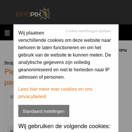
MENU
Cookie instellingen opslaan
Wij plaatsen
verschillende cookies om deze website naar
behoren te laten functioneren en om het
Sponsored by
gebruik van de website te kunnen meten. De
Birdpix.nl Forum Index
analytische gegevens zijn volledig
Please enter your username and
geanonimiseerd en niet te herleiden naar IP
adressen of personen.
password to log in.
Lees hier meer over cookies en ons
privacybeleid
Username:
Standaard instellingen
Wij gebruiken de volgende cookies:
Password: