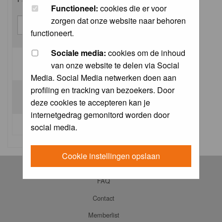
Functioneel:
cookies die er voor
zorgen dat onze website naar behoren
functioneert.
Sociale media:
cookies om de inhoud
van onze website te delen via Social
Log me on automatically each visit:
Media. Social Media netwerken doen aan
profiling en tracking van bezoekers. Door
deze cookies te accepteren kan je
internetgedrag gemonitord worden door
I forgot my password
social media.
Cookie instellingen opslaan
Log in
FAQ
Contact
Memberlist