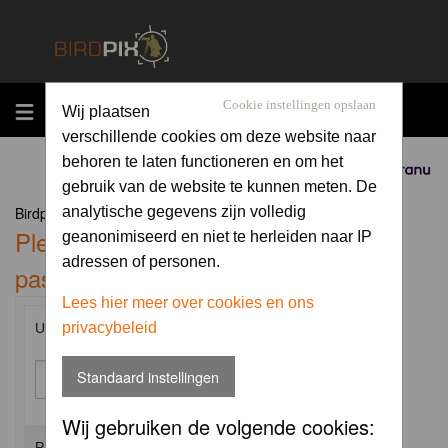
MENU
Cookie instellingen opslaan
Wij plaatsen
verschillende cookies om deze website naar
behoren te laten functioneren en om het
Sponsored by
gebruik van de website te kunnen meten. De
Birdpix.nl Forum Index
analytische gegevens zijn volledig
Please enter your username and
geanonimiseerd en niet te herleiden naar IP
adressen of personen.
password to log in.
Lees hier meer over cookies en ons
privacybeleid
Username:
Standaard instellingen
Wij gebruiken de volgende cookies:
Password: