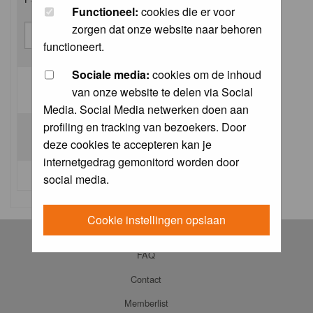
Functioneel:
cookies die er voor
zorgen dat onze website naar behoren
functioneert.
Sociale media:
cookies om de inhoud
van onze website te delen via Social
Log me on automatically each visit:
Media. Social Media netwerken doen aan
profiling en tracking van bezoekers. Door
deze cookies te accepteren kan je
internetgedrag gemonitord worden door
I forgot my password
social media.
Cookie instellingen opslaan
Log in
FAQ
Contact
Memberlist