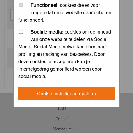
Functioneel:
cookies die er voor
zorgen dat onze website naar behoren
functioneert.
Sociale media:
cookies om de inhoud
van onze website te delen via Social
Log me on automatically each visit:
Media. Social Media netwerken doen aan
profiling en tracking van bezoekers. Door
deze cookies te accepteren kan je
internetgedrag gemonitord worden door
I forgot my password
social media.
Cookie instellingen opslaan
Log in
FAQ
Contact
Memberlist