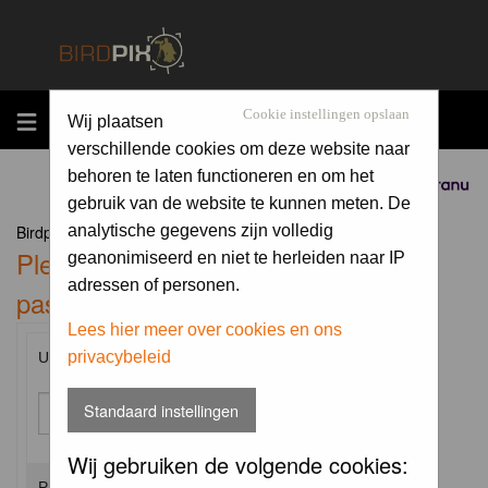
MENU
Cookie instellingen opslaan
Wij plaatsen
verschillende cookies om deze website naar
behoren te laten functioneren en om het
Sponsored by
gebruik van de website te kunnen meten. De
Birdpix.nl Forum Index
analytische gegevens zijn volledig
Please enter your username and
geanonimiseerd en niet te herleiden naar IP
adressen of personen.
password to log in.
Lees hier meer over cookies en ons
privacybeleid
Username:
Standaard instellingen
Wij gebruiken de volgende cookies:
Password: