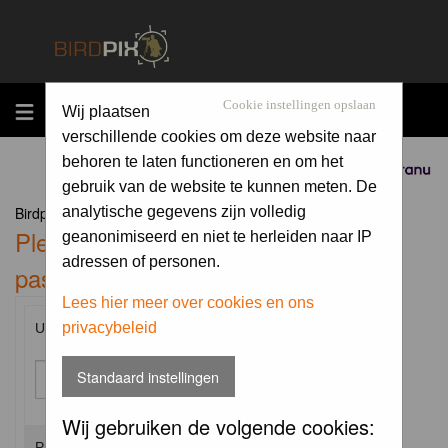
MENU
Cookie instellingen opslaan
Wij plaatsen
verschillende cookies om deze website naar
behoren te laten functioneren en om het
Sponsored by
gebruik van de website te kunnen meten. De
Birdpix.nl Forum Index
analytische gegevens zijn volledig
Please enter your username and
geanonimiseerd en niet te herleiden naar IP
adressen of personen.
password to log in.
Lees hier meer over cookies en ons
privacybeleid
Username:
Standaard instellingen
Wij gebruiken de volgende cookies:
Password: