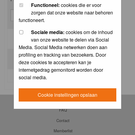
Functioneel:
cookies die er voor
zorgen dat onze website naar behoren
functioneert.
Sociale media:
cookies om de inhoud
van onze website te delen via Social
Log me on automatically each visit:
Media. Social Media netwerken doen aan
profiling en tracking van bezoekers. Door
deze cookies te accepteren kan je
internetgedrag gemonitord worden door
I forgot my password
social media.
Cookie instellingen opslaan
Log in
FAQ
Contact
Memberlist